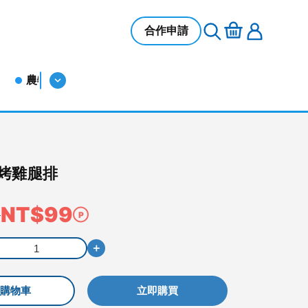
合作申請
農特產品
美容保養
烤雞腿排
NT$99
5
＋
購物車
立即購買