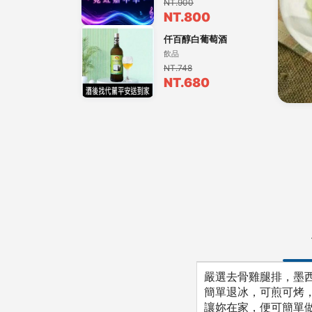
NT.900
NT.800
仟百醇白葡萄酒
飲品
NT.748
NT.680
嚴選去骨雞腿排，墨
簡單退冰，可煎可烤
讓妳在家，便可簡單