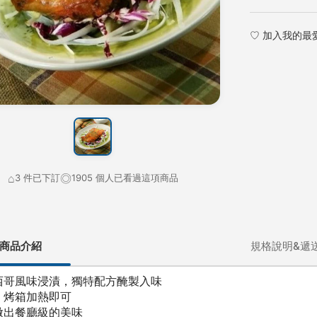
♡ 加入我的最
⌂
◎
3 件已下訂
1905 個人已看過這項商品
商品介紹
規格說明&遞
西哥風味浸漬，獨特配方醃製入味
，烤箱加熱即可
做出餐廳級的美味