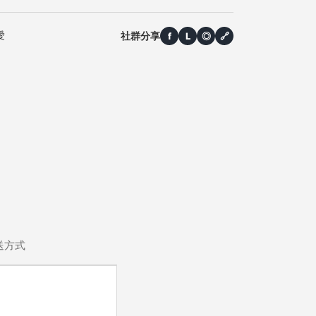
社群分享
愛
f
L
◎
🔗
送方式