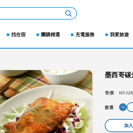
找住宿
團購精選
充電服務
我要旅遊
墨西哥碳
售價
NT.12
數量
−
加入